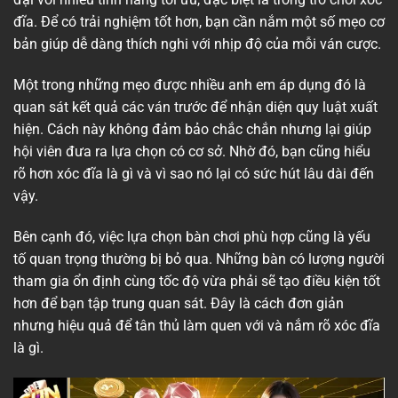
đĩa. Để có trải nghiệm tốt hơn, bạn cần nắm một số mẹo cơ
bản giúp dễ dàng thích nghi với nhịp độ của mỗi ván cược.
Một trong những mẹo được nhiều anh em áp dụng đó là
quan sát kết quả các ván trước để nhận diện quy luật xuất
hiện. Cách này không đảm bảo chắc chắn nhưng lại giúp
hội viên đưa ra lựa chọn có cơ sở. Nhờ đó, bạn cũng hiểu
rõ hơn xóc đĩa là gì và vì sao nó lại có sức hút lâu dài đến
vậy.
Bên cạnh đó, việc lựa chọn bàn chơi phù hợp cũng là yếu
tố quan trọng thường bị bỏ qua. Những bàn có lượng người
tham gia ổn định cùng tốc độ vừa phải sẽ tạo điều kiện tốt
hơn để bạn tập trung quan sát. Đây là cách đơn giản
nhưng hiệu quả để tân thủ làm quen với và nắm rõ xóc đĩa
là gì.