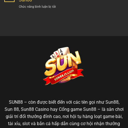
Cược
Mã
Chức năng bình luận bị tắt
ở
Esports
Phong
Top
Đầy
Lưu
Game
Đủ,
Esport
Tối
Mobile
Ưu
Được
Tỷ
Ưa
Lệ
Chuộng
Thắng
Nhất
Cao
Tại
Sun88
SUN88
– còn được biết đến với các tên gọi như Sun88,
Sun 88, Sun88 Casino hay Cổng game Sun88 – là sân chơi
giải trí đổi thưởng đỉnh cao, nơi hội tụ hàng loạt game bài,
tài xỉu, slot và bắn cá hấp dẫn cùng cơ hội nhận thưởng