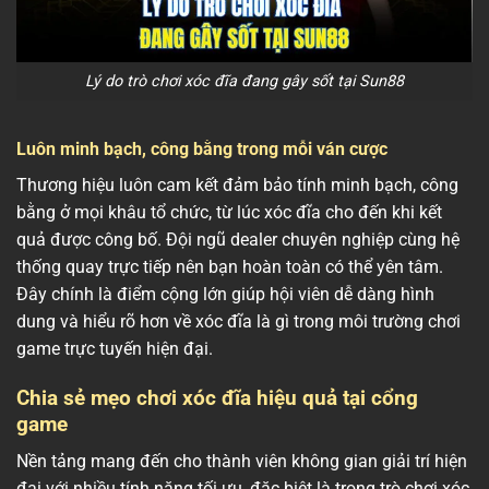
Lý do trò chơi xóc đĩa đang gây sốt tại Sun88
Luôn minh bạch, công bằng trong mỗi ván cược
Thương hiệu luôn cam kết đảm bảo tính minh bạch, công
bằng ở mọi khâu tổ chức, từ lúc xóc đĩa cho đến khi kết
quả được công bố. Đội ngũ dealer chuyên nghiệp cùng hệ
thống quay trực tiếp nên bạn hoàn toàn có thể yên tâm.
Đây chính là điểm cộng lớn giúp hội viên dễ dàng hình
dung và hiểu rõ hơn về xóc đĩa là gì trong môi trường chơi
game trực tuyến hiện đại.
Chia sẻ mẹo chơi xóc đĩa hiệu quả tại cổng
game
Nền tảng mang đến cho thành viên không gian giải trí hiện
đại với nhiều tính năng tối ưu, đặc biệt là trong trò chơi xóc