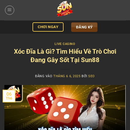
Bỏ
qua
nội
dung
CHƠI NGAY
ĐĂNG KÝ
LIVE CASINO
Xóc Đĩa Là Gì? Tìm Hiểu Về Trò Chơi
Đang Gây Sốt Tại Sun88
ĐĂNG VÀO
THÁNG 6 6, 2025
BỞI
SEO
06
Th6