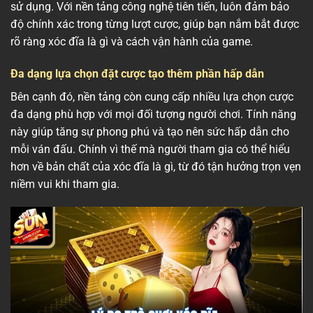
sử dụng. Với nền tảng công nghệ tiên tiến, luôn đảm bảo
độ chính xác trong từng lượt cược, giúp bạn nắm bắt được
rõ ràng xóc đĩa là gì và cách vận hành của game.
Đa dạng lựa chọn đặt cược tạo thêm phần hấp dẫn
Bên cạnh đó, nền tảng còn cung cấp nhiều lựa chọn cược
đa dạng phù hợp với mọi đối tượng người chơi. Tính năng
này giúp tăng sự phong phú và tạo nên sức hấp dẫn cho
mỗi ván đấu. Chính vì thế mà người tham gia có thể hiểu
hơn về bản chất của xóc đĩa là gì, từ đó tận hưởng trọn vẹn
niềm vui khi tham gia.