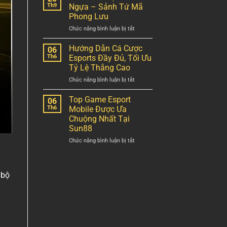
Xì
Tỷ
Th9
Ngựa – Sảnh Tứ Mã
Dách
Đồng
Phong Lưu
–
Lôi
Chức năng bình luận bị tắt
ở
Sảnh
Cuốn
Cách
Chơi
Cá
Sòng
Hướng Dẫn Cá Cược
06
Cược
Bạc
Th6
Esports Đầy Đủ, Tối Ưu
Đua
2
Tỷ Lệ Thắng Cao
Ngựa
Lá
Chức năng bình luận bị tắt
ở
–
Hướng
Sảnh
Dẫn
Tứ
Top Game Esport
06
Cá
Mã
Th6
Mobile Được Ưa
Cược
Phong
Chuộng Nhất Tại
Esports
Lưu
Sun88
Đầy
Đủ,
Chức năng bình luận bị tắt
ở
Tối
Top
Ưu
Game
Tỷ
Esport
 bộ
Lệ
Mobile
Thắng
Được
Cao
Ưa
Chuộng
Nhất
Tại
Sun88