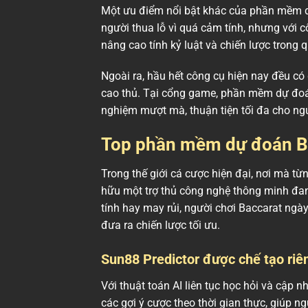
Một ưu điểm nổi bật khác của phần mềm dự
người thua lỗ vì quá cảm tính, nhưng với 
nâng cao tính kỷ luật và chiến lược trong q
Ngoài ra, hầu hết công cụ hiện nay đều có 
cao thủ. Tại cổng game, phần mềm dự đoán 
nghiệm mượt mà, thuận tiện tối đa cho ng
Top phần mềm dự đoán B
Trong thế giới cá cược hiện đại, nơi mà từn
hữu một trợ thủ công nghệ thông minh đa
tính hay may rủi, người chơi Baccarat ngà
đưa ra chiến lược tối ưu.
Sun88 Predictor được chế tạo riê
Với thuật toán AI liên tục học hỏi và cập
các gợi ý cược theo thời gian thực, giúp 