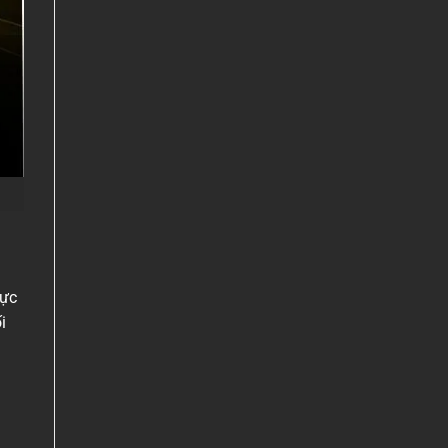
rực
i