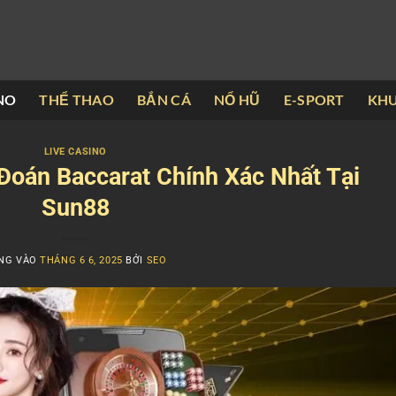
INO
THỂ THAO
BẮN CÁ
NỔ HŨ
E-SPORT
KHU
LIVE CASINO
oán Baccarat Chính Xác Nhất Tại
Sun88
NG VÀO
THÁNG 6 6, 2025
BỞI
SEO