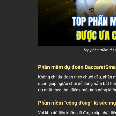
Top phần mềm dự đ
Phần mềm dự đoán BaccaratSmart
Không chỉ dự đoán theo chuỗi cầu, phần m
quan giúp người chơi dễ dàng nắm bắt thế t
ưu nhất theo thời điểm, một tính năng khô
Phần mềm “cộng đồng” là sức mạnh
Với kho dữ liệu khổng lồ được cập nhật li