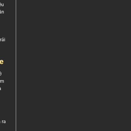
ều
ần
rải
e
ở
ảm
à
 ra